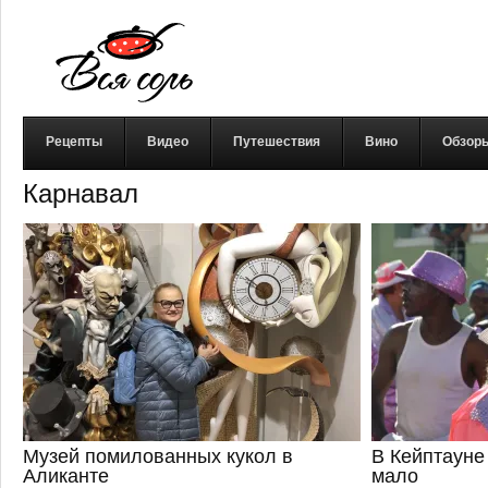
Рецепты
Видео
Путешествия
Вино
Обзор
Карнавал
Музей помилованных кукол в
В Кейптауне
Аликанте
мало