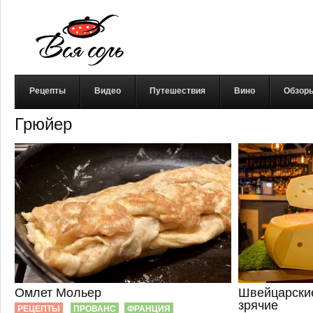
Рецепты
Видео
Путешествия
Вино
Обзор
Грюйер
Омлет Мольер
Швейцарские
зрячие
РЕЦЕПТЫ
ПРОВАНС
ФРАНЦИЯ