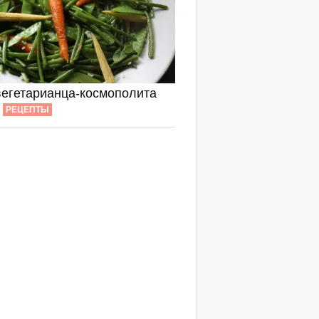
вегетарианца-космополита
РЕЦЕПТЫ