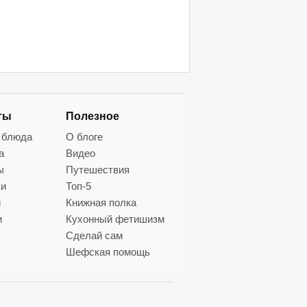
ты
Полезное
 блюда
О блоге
а
Видео
ы
Путешествия
ки
Топ-5
и
Книжная полка
и
Кухонный фетишизм
Сделай сам
Шефская помощь