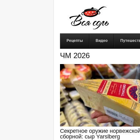
Рецепты
Видео
Путешест
ЧМ 2026
Секретное оружие норвежско
сборной: сыр Yarslberg