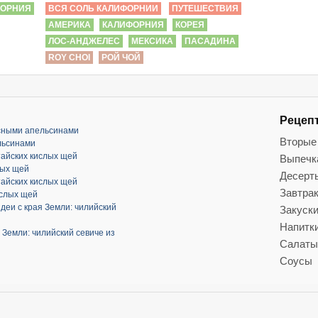
ФОРНИЯ
ВСЯ СОЛЬ КАЛИФОРНИИ
ПУТЕШЕСТВИЯ
АМЕРИКА
КАЛИФОРНИЯ
КОРЕЯ
ЛОС-АНДЖЕЛЕС
МЕКСИКА
ПАСАДИНА
ROY CHOI
РОЙ ЧОЙ
Рецеп
асными апельсинами
Вторые
льсинами
тайских кислых щей
Выпечк
лых щей
Десерт
тайских кислых щей
Завтра
ислых щей
деи с края Земли: чилийский
Закуск
Напитк
 Земли: чилийский севиче из
Салаты
Соусы