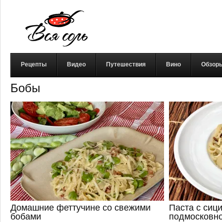
Рецепты
Видео
Путешествия
Вино
Обзор
Бобы
Домашние феттучине со свежими
Паста с сиц
бобами
подмосковно