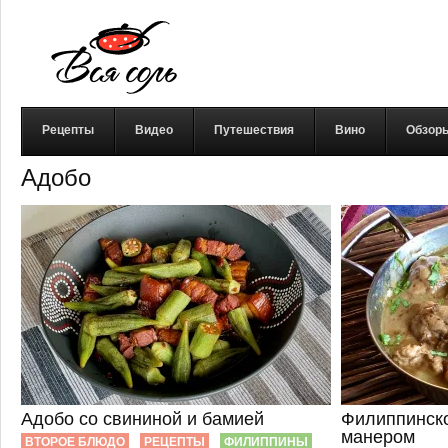
Рецепты
Видео
Путешествия
Вино
Обзор
Адобо
Адобо со свининой и бамией
Филиппинско
манером
ВТОРОЕ БЛЮДО
РЕЦЕПТЫ
ФИЛИППИНЫ