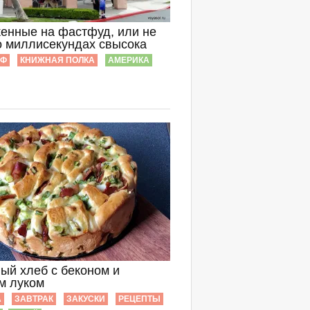
енные на фастфуд, или не
о миллисекундах свысока
ИФ
КНИЖНАЯ ПОЛКА
АМЕРИКА
ый хлеб с беконом и
м луком
А
ЗАВТРАК
ЗАКУСКИ
РЕЦЕПТЫ