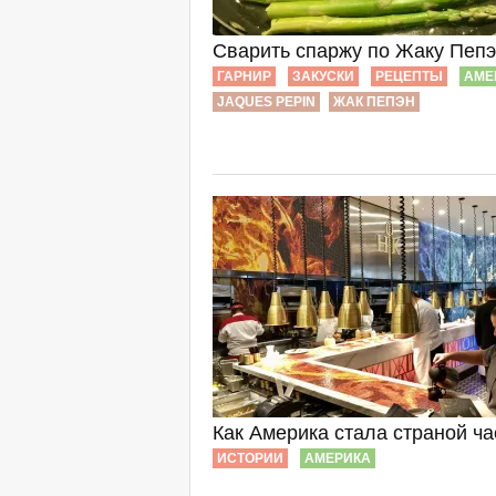
Сварить спаржу по Жаку Пеп
ГАРНИР
ЗАКУСКИ
РЕЦЕПТЫ
АМЕ
JAQUES PEPIN
ЖАК ПЕПЭН
Как Америка стала страной ч
ИСТОРИИ
АМЕРИКА