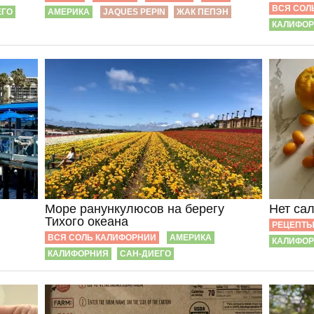
ВСЯ СОЛ
ЕГО
АМЕРИКА
JAQUES PEPIN
ЖАК ПЕПЭН
КАЛИФО
Море ранункулюсов на берегу
Нет сал
Тихого океана
РЕЦЕПТ
ВСЯ СОЛЬ КАЛИФОРНИИ
АМЕРИКА
КАЛИФО
КАЛИФОРНИЯ
САН-ДИЕГО