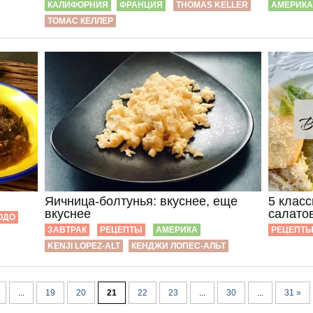
КАЛИФОРНИЯ
ФРАНЦИЯ
THOMAS KELLER
АМЕРИКА
ТОМАС КЕЛЛЕР
Яичница-болтунья: вкуснее, еще
5 клас
вкуснее
салато
ЮДО
ЗАВТРАК
РЕЦЕПТЫ
АМЕРИКА
РЕЦЕПТ
KENJI LOPEZ-ALT
КЕНДЖИ ЛОПЕС-АЛЬТ
...
19
20
21
22
23
...
30
...
31 »