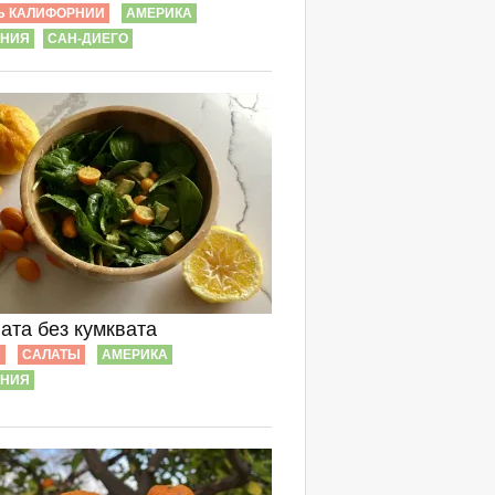
Ь КАЛИФОРНИИ
АМЕРИКА
РНИЯ
САН-ДИЕГО
ата без кумквата
Ы
САЛАТЫ
АМЕРИКА
РНИЯ