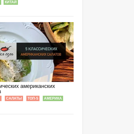
КИТАЙ
сических американских
в
Ы
САЛАТЫ
ТОП-5
АМЕРИКА