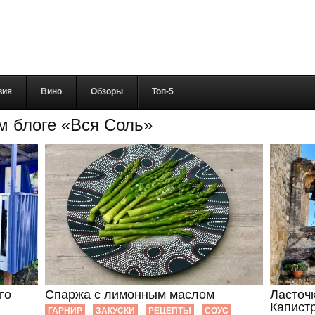
вия
Вино
Обзоры
Топ-5
м блоге «Вся Соль»
го
Спаржа с лимонным маслом
Ласточ
Капист
ГАРНИР
ЗАКУСКИ
РЕЦЕПТЫ
СОУС