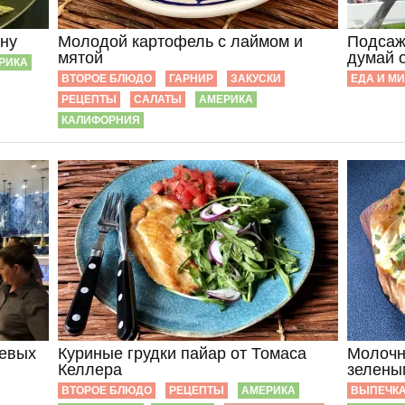
эну
Молодой картофель с лаймом и
Подсаж
мятой
думай 
РИКА
ВТОРОЕ БЛЮДО
ГАРНИР
ЗАКУСКИ
ЕДА И М
РЕЦЕПТЫ
САЛАТЫ
АМЕРИКА
КАЛИФОРНИЯ
аевых
Куриные грудки пайар от Томаса
Молочн
Келлера
зелены
ВТОРОЕ БЛЮДО
РЕЦЕПТЫ
АМЕРИКА
ВЫПЕЧК