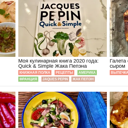
Моя кулинарная книга 2020 года:
Галета 
Quick & Simple Жака Пепэна
сыром
КНИЖНАЯ ПОЛКА
РЕЦЕПТЫ
АМЕРИКА
ВЫПЕЧК
ФРАНЦИЯ
JAQUES PEPIN
ЖАК ПЕПЭН