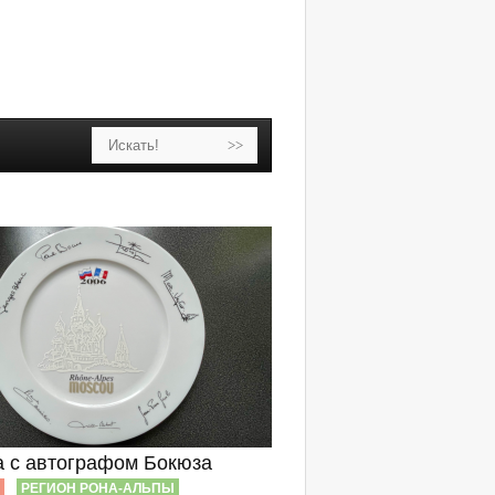
а с автографом Бокюза
РЕГИОН РОНА-АЛЬПЫ