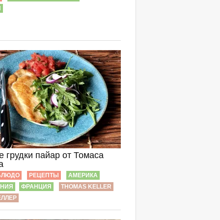
Я
е грудки пайар от Томаса
а
БЛЮДО
РЕЦЕПТЫ
АМЕРИКА
РНИЯ
ФРАНЦИЯ
THOMAS KELLER
ЕЛЛЕР