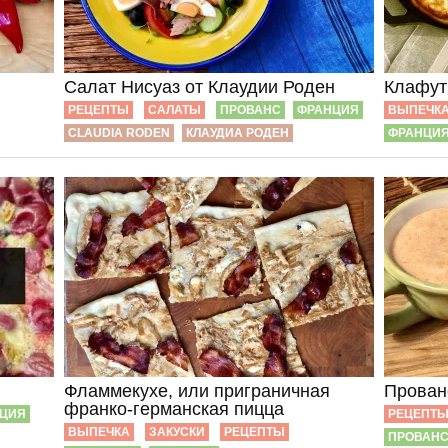
Салат Нисуаз от Клаудии Роден
Клафут
РЕЦЕПТЫ
САЛАТЫ
ПРОВАНС
ФРАНЦИЯ
ВЫПЕЧК
CLAUDIA RODEN
КЛАУДИА РОДЕН
ФРАНЦИ
Фламмекухе, или приграничная
Прован
франко-германская пицца
ЦИЯ
РЕЦЕПТ
ВЫПЕЧКА
ЗАКУСКИ
РЕЦЕПТЫ
ПРОВАН