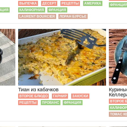
ВЫПЕЧКА
ДЕСЕРТ
РЕЦЕПТЫ
АМЕРИКА
ФРАНЦИ
НЦИЯ
КАЛИФОРНИЯ
ФРАНЦИЯ
LAURENT BOURCIER
ЛОРАН БУРСЬЕ
Тиан из кабачков
Курины
Келлер
ВТОРОЕ БЛЮДО
ГАРНИР
ЗАКУСКИ
ВТОРОЕ 
РЕЦЕПТЫ
ПРОВАНС
ФРАНЦИЯ
КАЛИФО
ТОМАС К