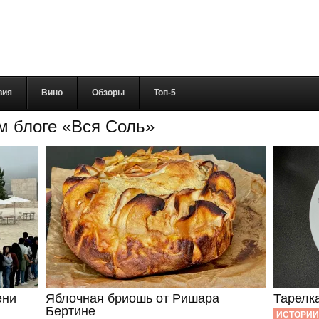
вия
Вино
Обзоры
Топ-5
м блоге «Вся Соль»
ени
Яблочная бриошь от Ришара
Тарелк
Бертине
ИСТОРИИ