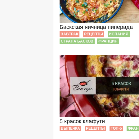
Баскская яичница пиперада
ЗАВТРАК
РЕЦЕПТЫ
ИСПАНИЯ
СТРАНА БАСКОВ
ФРАНЦИЯ
5 красок клафути
ВЫПЕЧКА
РЕЦЕПТЫ
ТОП-5
ФРАН