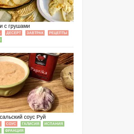
и с грушами
А
ДЕСЕРТ
ЗАВТРАК
РЕЦЕПТЫ
Я
сальский соус Руй
Ы
СОУС
ГАЛИСИЯ
ИСПАНИЯ
С
ФРАНЦИЯ