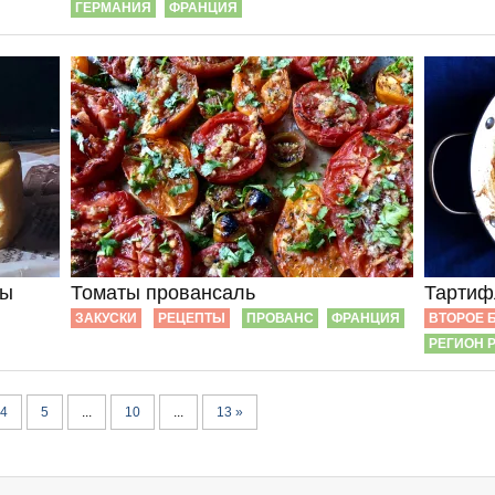
ГЕРМАНИЯ
ФРАНЦИЯ
ты
Томаты провансаль
Тартиф
ЗАКУСКИ
РЕЦЕПТЫ
ПРОВАНС
ФРАНЦИЯ
ВТОРОЕ 
РЕГИОН 
4
5
...
10
...
13 »