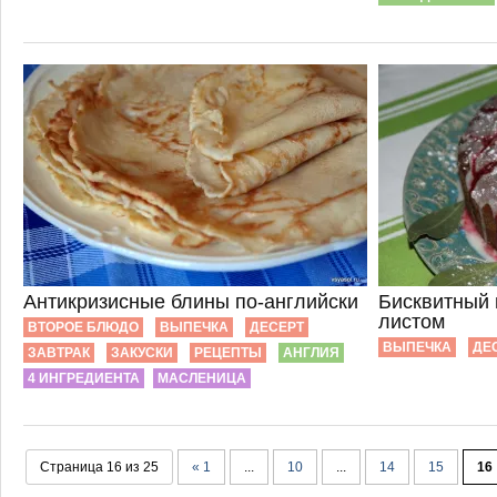
Антикризисные блины по-английски
Бисквитный 
листом
ВТОРОЕ БЛЮДО
ВЫПЕЧКА
ДЕСЕРТ
ВЫПЕЧКА
ДЕ
ЗАВТРАК
ЗАКУСКИ
РЕЦЕПТЫ
АНГЛИЯ
4 ИНГРЕДИЕНТА
МАСЛЕНИЦА
Страница 16 из 25
« 1
...
10
...
14
15
16