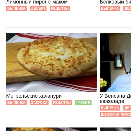
Лимонный пирог с маком
Белковый би
ВЫПЕЧКА
ДЕСЕРТ
РЕЦЕПТЫ
ВЫПЕЧКА
ДЕ
Мегрельские хачапури
У Венсана Д
шоколаде
ВЫПЕЧКА
ЗАКУСКИ
РЕЦЕПТЫ
ГРУЗИЯ
ВЫПЕЧКА
ДЕ
ШЕФСКАЯ ПОМ