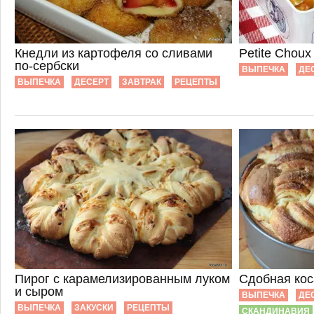
Кнедли из картофеля со сливами
Petite Chou
по-сербски
ВЫПЕЧКА
ДЕ
ВЫПЕЧКА
ДЕСЕРТ
ЗАВТРАК
РЕЦЕПТЫ
Пирог с карамелизированным луком
Сдобная кос
и сыром
ВЫПЕЧКА
ДЕ
ВЫПЕЧКА
ЗАКУСКИ
РЕЦЕПТЫ
СКАНДИНАВИЯ