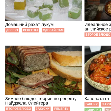
Домашний рахат-лукум
Идеальное 
английское 
ДЕСЕРТ
РЕЦЕПТЫ
СДЕЛАЙ САМ
ВТОРОЕ БЛЮДО
Зимнее блюдо: террин по рецепту
Капоната от
Найджела Слейтера
ГАРНИР
ЗАКУ
ВТОРОЕ БЛЮДО
ЗАКУСКИ
РЕЦЕПТЫ
СИЦИЛИЯ
NIG