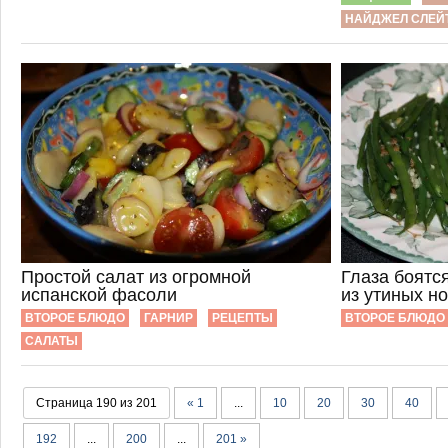
НАЙДЖЕЛ СЛЕЙ
Простой салат из огромной
Глаза боятс
испанской фасоли
из утиных н
ВТОРОЕ БЛЮДО
ГАРНИР
РЕЦЕПТЫ
ВТОРОЕ БЛЮДО
САЛАТЫ
Страница 190 из 201
« 1
...
10
20
30
40
192
...
200
...
201 »