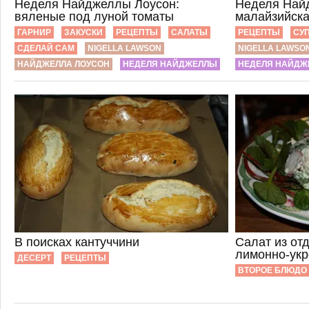
Неделя Найджеллы Лоусон:
Неделя Най
вяленые под луной томаты
малайзийска
ГАРНИР
ЗАКУСКИ
РЕЦЕПТЫ
САЛАТЫ
РЕЦЕПТЫ
СУ
СДЕЛАЙ САМ
NIGELLA LAWSON
NIGELLA LAWSO
НАЙДЖЕЛЛА ЛОУСОН
НЕДЕЛЯ НАЙДЖЕЛЛЫ
НЕДЕЛЯ НАЙДЖ
В поисках кантуччини
Салат из от
лимонно-ук
ДЕСЕРТ
РЕЦЕПТЫ
ВТОРОЕ БЛЮДО