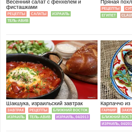
Весенний салат с фенхелем и
Пряная похл
фисташками
РЕЦЕПТЫ
СУ
РЕЦЕПТЫ
САЛАТЫ
ИЗРАИЛЬ
ЕГИПЕТ
CLAU
ТЕЛЬ-АВИВ
Шакшука, израильский завтрак
Карпаччо из
ЗАВТРАК
РЕЦЕПТЫ
БЛИЖНИЙ ВОСТОК
ГАРНИР
ЗАКУ
ИЗРАИЛЬ
ТЕЛЬ-АВИВ
ИЗРАИЛЬ, 04/2013
БЛИЖНИЙ ВОСТ
ИЗРАИЛЬ, 04/20