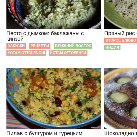
Песто с дымком: баклажаны с
Пряный рис 
кинзой
ВТОРОЕ БЛЮДО
ЗАКУСКИ
РЕЦЕПТЫ
БЛИЖНИЙ ВОСТОК
ИНДИЯ
YOTAM OTTOLENGHI
ЙОТАМ ОТТОЛЕНГИ
Пилав с булгуром и турецким
Шоколадно-