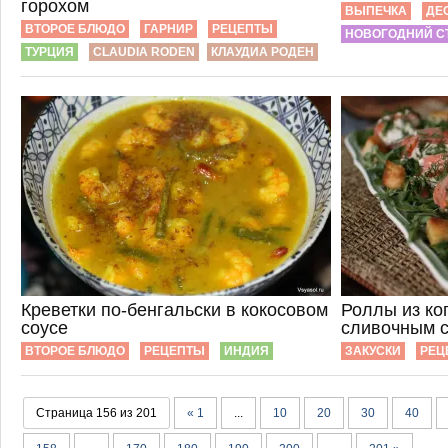
горохом
ВЫПЕЧКА
ДЕ
ВТОРОЕ БЛЮДО
ГАРНИР
РЕЦЕПТЫ
НОВОГОДНИЙ С
ТУРЦИЯ
CLAUDIA RODEN
КЛАУДИА РОДЕН
Креветки по-бенгальски в кокосовом
Роллы из ко
соусе
сливочным 
ВТОРОЕ БЛЮДО
РЕЦЕПТЫ
ИНДИЯ
ЗАКУСКИ
РЕЦ
Страница 156 из 201
« 1
...
10
20
30
40