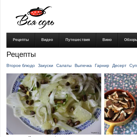
Рецепты
Видео
Путешествия
Вино
Обзор
Рецепты
Второе блюдо
Закуски
Салаты
Выпечка
Гарнир
Десерт
Суп