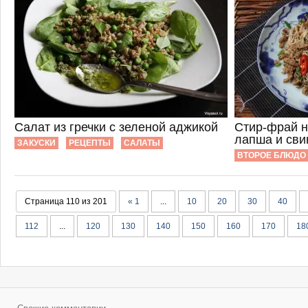
Салат из гречки с зеленой аджикой
Стир-фрай н
лапша и св
ЗАКУСКИ
РЕЦЕПТЫ
САЛАТЫ
ВТОРОЕ БЛЮДО
Страница 110 из 201
« 1
...
10
20
30
40
112
...
120
130
140
150
160
170
18