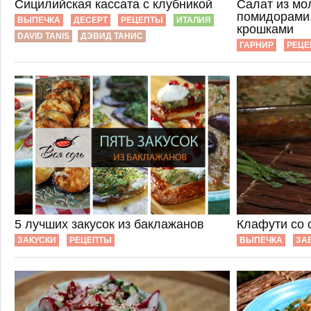
Сицилийская кассата с клубникой
Салат из мо
помидорами,
ВЫПЕЧКА
ДЕСЕРТ
РЕЦЕПТЫ
ИТАЛИЯ
крошками
DAVID TANIS
ДЭВИД ТАНИС
ГАРНИР
РЕЦЕ
5 лучших закусок из баклажанов
Клафути со 
ЗАКУСКИ
РЕЦЕПТЫ
ВЫПЕЧКА
ЗА