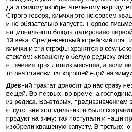
да и самому изобретательному народу, е
Строго говоря, кимчхи это не совсем ква
и не обязательно капуста. Первое письм
национального блюда датировано перво
13 века. Средневековый корейский поэт 
кимчхи и эти строфы хранятся в сеульск
стеклом: «Квашеную белую редиску очен
в течение трех летних месяцев, а если е
то она становится хорошей едой на зиму»
Древний трактат доносит до нас сразу н
вещей. Во-первых, во времена господина
из редиса. Во-вторых, предназначением 
отсутствия холодильников было сохрани
продукт на зиму; так поступали и наши п
изобрели квашеную капусту. В-третьих, о