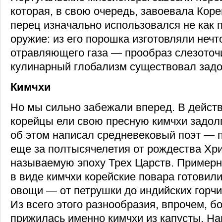
которая, в свою очередь, завоевала Кор
перец изначально использовался не как п
оружие: из его порошка изготовляли нечт
отравляющего газа — прообраз слезоточи
кулинарный глобализм существовал задо
Кимчхи
Но мы сильно забежали вперед. В дейст
корейцы ели свою пресную кимчхи задолго
об этом написал средневековый поэт — п
еще за полтысячелетия от рождества Хри
называемую эпоху Трех Царств. Примерн
в виде кимчхи корейские повара готовил
овощи — от петрушки до индийских горчи
Из всего этого разнообразия, впрочем, б
прижилась именно кимчхи из капусты. Н