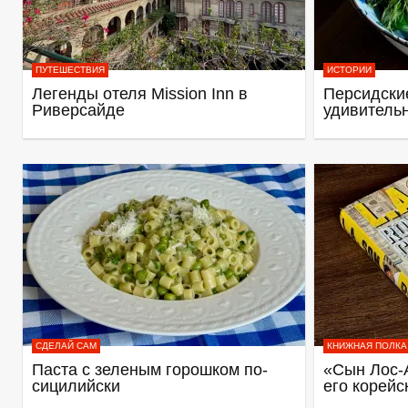
ПУТЕШЕСТВИЯ
ИСТОРИИ
Легенды отеля Mission Inn в
Персидские
Риверсайде
удивитель
СДЕЛАЙ САМ
КНИЖНАЯ ПОЛКА
Паста с зеленым горошком по-
«Сын Лос-
сицилийски
его корейс