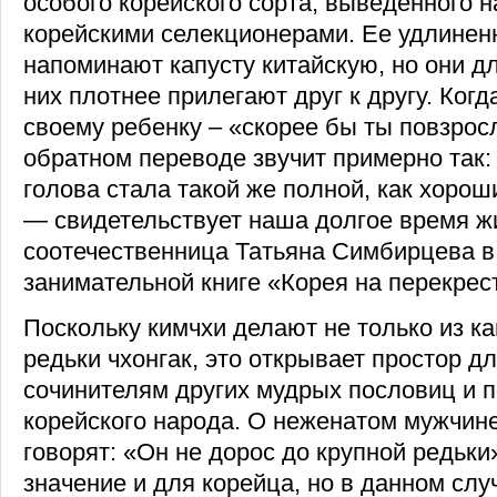
особого корейского сорта, выведенного 
корейскими селекционерами. Ее удлинен
напоминают капусту китайскую, но они дл
них плотнее прилегают друг к другу. Когд
своему ребенку – «скорее бы ты повзросл
обратном переводе звучит примерно так:
голова стала такой же полной, как хорош
— свидетельствует наша долгое время ж
соотечественница Татьяна Симбирцева в
занимательной книге «Корея на перекрест
Поскольку кимчхи делают не только из ка
редьки чхонгак, это открывает простор д
сочинителям других мудрых пословиц и п
корейского народа. О неженатом мужчине
говорят: «Он не дорос до крупной редьки
значение и для корейца, но в данном слу