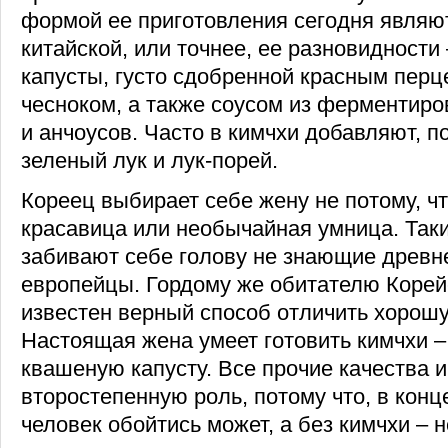
формой ее приготовления сегодня являю
китайской, или точнее, ее разновидности
капусты, густо сдобренной красным перц
чесноком, а также соусом из ферментиро
и анчоусов. Часто в кимчхи добавляют, по
зеленый лук и лук-порей.
Кореец выбирает себе жену не потому, ч
красавица или необычайная умница. Так
забивают себе голову не знающие древн
европейцы. Гордому же обитателю Корей
известен верный способ отличить хорошу
Настоящая жена умеет готовить кимчхи –
квашеную капусту. Все прочие качества 
второстепенную роль, потому что, в конц
человек обойтись может, а без кимчхи – н