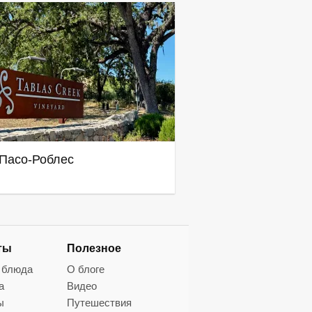
Пасо-Роблес
ты
Полезное
 блюда
О блоге
а
Видео
ы
Путешествия