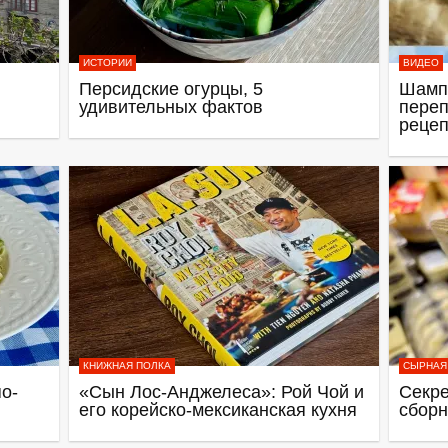
ИСТОРИИ
ВИДЕО
Персидские огурцы, 5
Шамп
удивительных фактов
переп
рецеп
КНИЖНАЯ ПОЛКА
СЫРНАЯ
о-
«Сын Лос-Анджелеса»: Рой Чой и
Секре
его корейско-мексиканская кухня
сборн