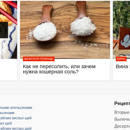
ШЕФСКАЯ ПОМОЩЬ
ВИНО
Как не пересолить, или зачем
Вина 
нужна кошерная соль?
Рецеп
асными апельсинами
Вторые
льсинами
тайских кислых щей
Выпечк
лых щей
Десерт
тайских кислых щей