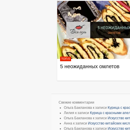
ТОП-5
5 неожиданных омлетов
Свежие комментарии
Ольга Бакланова
к записи
Курица с кр
Лилия
к записи
Курица с красными апе
Ольга Бакланова
к записи
Искусство ки
Анна
к записи
Искусство китайских кис
Ольга Бакланова
к записи
Искусство ки