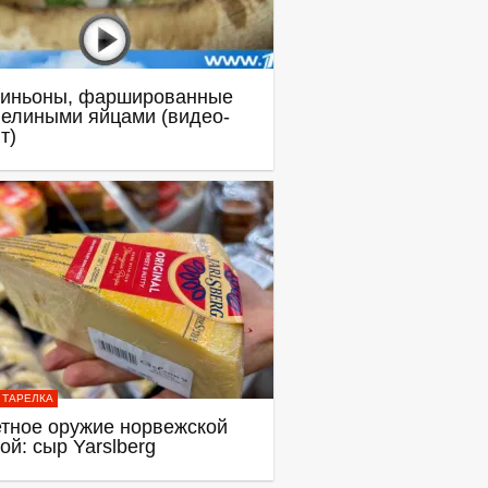
иньоны, фаршированные
елиными яйцами (видео-
т)
 ТАРЕЛКА
тное оружие норвежской
ой: сыр Yarslberg