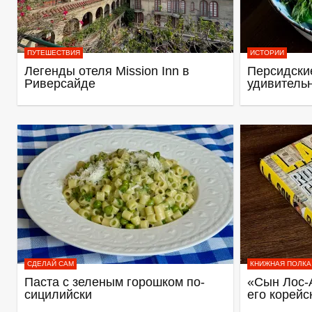
ПУТЕШЕСТВИЯ
ИСТОРИИ
Легенды отеля Mission Inn в
Персидские
Риверсайде
удивитель
СДЕЛАЙ САМ
КНИЖНАЯ ПОЛКА
Паста с зеленым горошком по-
«Сын Лос-
сицилийски
его корейс