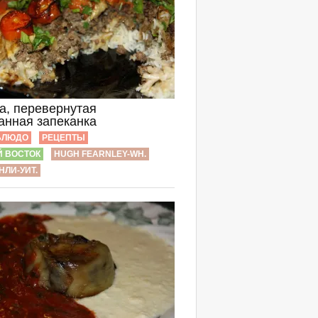
а, перевернутая
анная запеканка
БЛЮДО
РЕЦЕПТЫ
 ВОСТОК
HUGH FEARNLEY-WH.
НЛИ-УИТ.