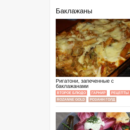
Баклажаны
Ригатони, запеченные с
баклажанами
ВТОРОЕ БЛЮДО
ГАРНИР
РЕЦЕПТЫ
ROZANNE GOLD
РОЗАНН ГОЛД