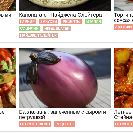
овыми
Капоната от Найджела Слейтера
Тортино
соусах
ГАРНИР
ЗАКУСКИ
РЕЦЕПТЫ
ИТАЛИЯ
ЗАКУСКИ
СИЦИЛИЯ
NIGEL SLATER
НАЙДЖЕЛ СЛЕЙТЕР
ое
Баклажаны, запеченные с сыром и
Летнее
петрушкой
Стейна
ВТОРОЕ БЛЮДО
РЕЦЕПТЫ
ВТОРОЕ 