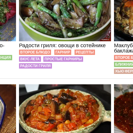
о-
Радости гриля: овощи в сотейнике
Маклуб
баклаж
ВТОРОЕ БЛЮДО
ГАРНИР
РЕЦЕПТЫ
АНЦИЯ
ВТОРОЕ 
ВКУС ЛЕТА
ПРОСТЫЕ ГАРНИРЫ
БЛИЖНИЙ
РАДОСТИ ГРИЛЯ
ХЬЮ ФЕР