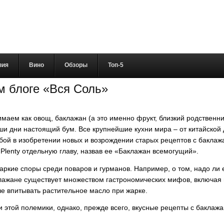
вия
Вино
Обзоры
Топ-5
м блоге «Вся Соль»
маем как овощ, баклажан (а это именно фрукт, близкий родственни
и дни настоящий бум. Все крупнейшие кухни мира – от китайской 
бой в изобретении новых и возрождении старых рецептов с баклаж
 Plenty отдельную главу, назвав ее «Баклажан всемогущий».
ие споры среди поваров и гурманов. Например, о том, надо ли его
аклажане существует множеством гастрономических мифов, включая 
ше впитывать растительное масло при жарке.
и этой полемики, однако, прежде всего, вкусные рецепты с баклажа