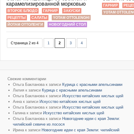
карамелизированной морковью
ГАРНИР
РЕЦЕ
ВТОРОЕ БЛЮДО
ГАРНИР
ЗАКУСКИ
YOTAM OTTOLEN
РЕЦЕПТЫ
САЛАТЫ
YOTAM OTTOLENGHI
ЙОТАМ ОТТОЛЕНГИ
НОВОГОДНИЙ СТОЛ
Страница 2 из 4
1
2
3
4
Свежие комментарии
Ольга Бакланова
к записи
Курица с красными апельсинами
Лилия
к записи
Курица с красными апельсинами
Ольга Бакланова
к записи
Искусство китайских кислых щей
Анна
к записи
Искусство китайских кислых щей
Ольга Бакланова
к записи
Искусство китайских кислых щей
Галина
к записи
Искусство китайских кислых щей
Ольга Бакланова
к записи
Новогодние идеи с края Земли:
чилийский севиче из лосося
Ирина
к записи
Новогодние идеи с края Земли: чилийский