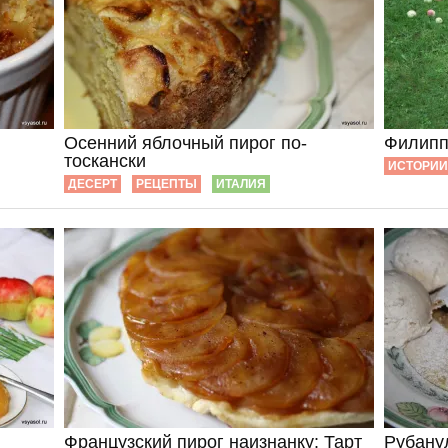
Осенний яблочный пирог по-
Филипп
тоскански
ИСТОРИИ
ДЕСЕРТ
РЕЦЕПТЫ
ИТАЛИЯ
Французский пирог наизнанку: Тарт
Рубану