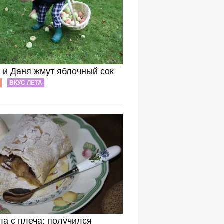
 и Даня жмут яблочный сок
ВКУС ЛЕТА
ла с плеча: получился