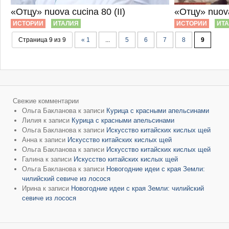
«Отцу» nuova cucina 80 (II)
«Отцу» nuov
ИСТОРИИ
ИТАЛИЯ
ИСТОРИИ
ИТ
Страница 9 из 9
« 1
...
5
6
7
8
9
Свежие комментарии
Ольга Бакланова
к записи
Курица с красными апельсинами
Лилия
к записи
Курица с красными апельсинами
Ольга Бакланова
к записи
Искусство китайских кислых щей
Анна
к записи
Искусство китайских кислых щей
Ольга Бакланова
к записи
Искусство китайских кислых щей
Галина
к записи
Искусство китайских кислых щей
Ольга Бакланова
к записи
Новогодние идеи с края Земли:
чилийский севиче из лосося
Ирина
к записи
Новогодние идеи с края Земли: чилийский
севиче из лосося