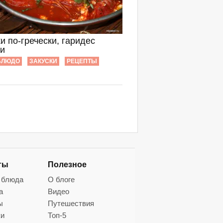
и по-гречески, гаридес
ки
БЛЮДО
ЗАКУСКИ
РЕЦЕПТЫ
ты
Полезное
 блюда
О блоге
а
Видео
ы
Путешествия
ки
Топ-5