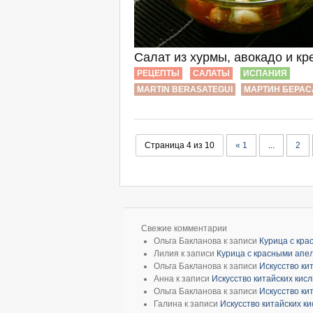
Салат из хурмы, авокадо и кр
РЕЦЕПТЫ
САЛАТЫ
ИСПАНИЯ
MARTIN BERASATEGUI
МАРТИН БЕРАС
Страница 4 из 10
« 1
...
2
Свежие комментарии
Ольга Бакланова
к записи
Курица с кр
Лилия
к записи
Курица с красными апе
Ольга Бакланова
к записи
Искусство ки
Анна
к записи
Искусство китайских кис
Ольга Бакланова
к записи
Искусство ки
Галина
к записи
Искусство китайских к