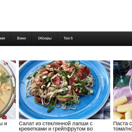
вия
Вино
Обзоры
Топ-5
ы и
Салат из стеклянной лапши с
Паста 
креветками и грейпфрутом во
томатн