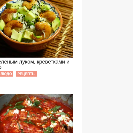
еленым луком, креветками и
о
БЛЮДО
РЕЦЕПТЫ