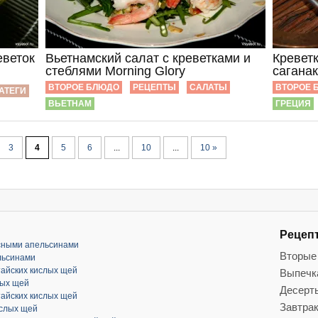
еветок
Вьетнамский салат c креветками и
Креветк
стеблями Morning Glory
сагана
ВТОРОЕ БЛЮДО
РЕЦЕПТЫ
САЛАТЫ
ВТОРОЕ 
АТЕГИ
ВЬЕТНАМ
ГРЕЦИЯ
3
4
5
6
...
10
...
10 »
Рецеп
асными апельсинами
Вторые
льсинами
тайских кислых щей
Выпечк
лых щей
Десерт
тайских кислых щей
Завтра
ислых щей