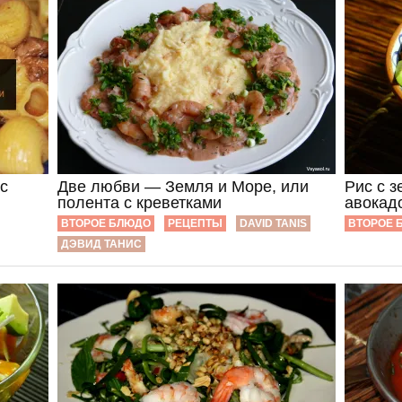
с
Две любви — Земля и Море, или
Рис с з
полента с креветками
авокад
ВТОРОЕ БЛЮДО
РЕЦЕПТЫ
DAVID TANIS
ВТОРОЕ 
ДЭВИД ТАНИС