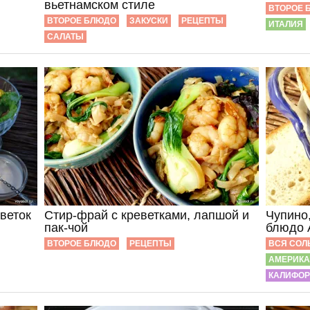
вьетнамском стиле
ВТОРОЕ 
ВТОРОЕ БЛЮДО
ЗАКУСКИ
РЕЦЕПТЫ
ИТАЛИЯ
САЛАТЫ
еветок
Стир-фрай с креветками, лапшой и
Чупино
пак-чой
блюдо 
ВТОРОЕ БЛЮДО
РЕЦЕПТЫ
ВСЯ СОЛ
АМЕРИКА
КАЛИФОРН