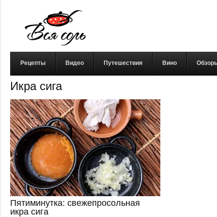
Рецепты
Видео
Путешествия
Вино
Обзор
Икра сига
Пятиминутка: свежепросольная
икра сига