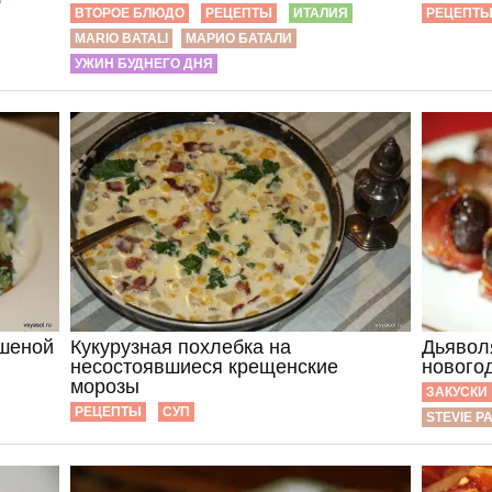
ВТОРОЕ БЛЮДО
РЕЦЕПТЫ
ИТАЛИЯ
РЕЦЕПТ
MARIO BATALI
МАРИО БАТАЛИ
УЖИН БУДНЕГО ДНЯ
ушеной
Кукурузная похлебка на
Дьяволя
несостоявшиеся крещенские
нового
морозы
ЗАКУСКИ
РЕЦЕПТЫ
СУП
STEVIE P