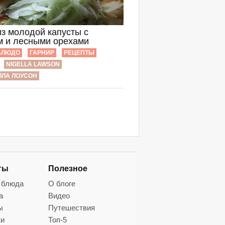
из молодой капусты с
м и лесными орехами
БЛЮДО
ГАРНИР
РЕЦЕПТЫ
NIGELLA LAWSON
ЛА ЛОУСОН
ты
Полезное
 блюда
О блоге
а
Видео
ы
Путешествия
ки
Топ-5