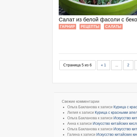
Салат из белой фасоли с бек
ГАРНИР
РЕЦЕПТЫ
САЛАТЫ
Страница 5 из 6
« 1
...
2
Свежие комментарии
Ольга Бакланова
к записи
Курица с кр
Лилия
к записи
Курица с красными апе
Ольга Бакланова
к записи
Искусство ки
Анна
к записи
Искусство китайских кис
Ольга Бакланова
к записи
Искусство ки
Галина
к записи
Искусство китайских к