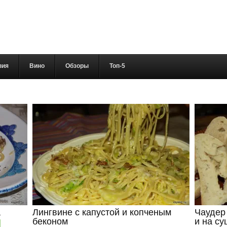
вия
Вино
Обзоры
Топ-5
а
Лингвине с капустой и копченым
Чаудер 
беконом
и на су