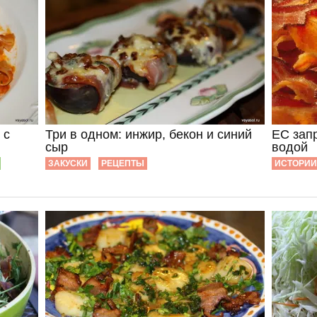
 с
Три в одном: инжир, бекон и синий
ЕС запр
сыр
водой
ЗАКУСКИ
РЕЦЕПТЫ
ИСТОРИИ