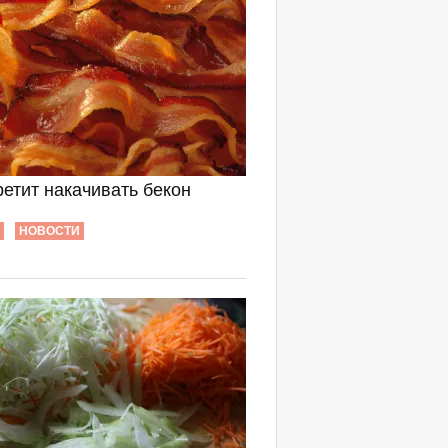
етит накачивать бекон
НОВОСТИ