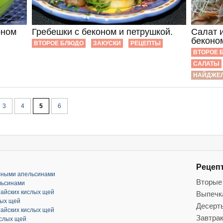
оном
Гребешки с беконом и петрушкой.
Салат 
беконо
ВТОРОЕ БЛЮДО
ЗАКУСКИ
РЕЦЕПТЫ
ВТОРОЕ 
САЛАТЫ
НАЙДЖЕЛ
3
4
5
6
Рецеп
асными апельсинами
Вторые
льсинами
тайских кислых щей
Выпечк
лых щей
Десерт
тайских кислых щей
Завтра
ислых щей